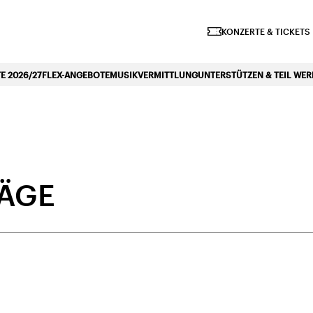
iano Symphonique»
KONZERTE & TICKETS
 2026/27
FLEX-ANGEBOTE
MUSIKVERMITTLUNG
UNTERSTÜTZEN & TEIL WE
RÄGE