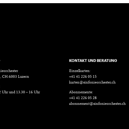
O
KONTAKT UND BERATUNG
ieorchester
Einzelkarten:
18, CH-6003 Luzern
+41 41 226 05 15
karten@sinfonieorchester.ch
:
2 Uhr und 13.30 – 16 Uhr
Abonnemente:
+41 41 226 05 28
abonnement@sinfonieorchester.ch