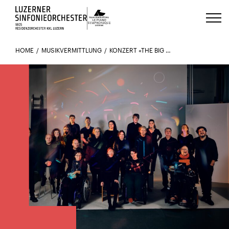
Luzerns Klavierfestival «Le Piano 
HOME
MUSIKVERMITTLUNG
KONZERT «THE BIG ENSEMBLE»