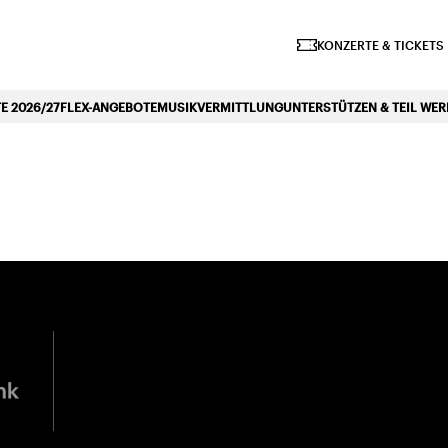
iano Symphonique»
KONZERTE & TICKETS
 2026/27
FLEX-ANGEBOTE
MUSIKVERMITTLUNG
UNTERSTÜTZEN & TEIL WE