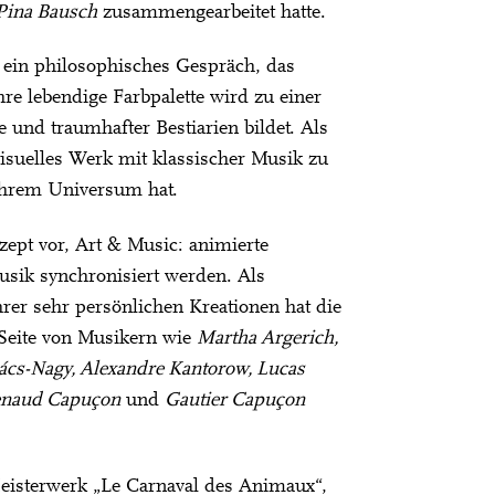
Pina Bausch
zusammengearbeitet hatte.
st ein philosophisches Gespräch, das
hre lebendige Farbpalette wird zu einer
e und traumhafter Bestiarien bildet. Als
visuelles Werk mit klassischer Musik zu
n ihrem Universum hat.
zept vor, Art & Music: animierte
usik synchronisiert werden. Als
rer sehr persönlichen Kreationen hat die
r Seite von Musikern wie
Martha Argerich,
kács-Nagy, Alexandre Kantorow, Lucas
Renaud Capuçon
und
Gautier Capuçon
Meisterwerk „Le Carnaval des Animaux“,