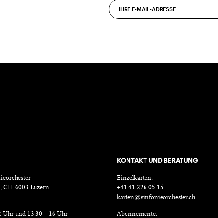
O
KONTAKT UND BERATUNG
ieorchester
Einzelkarten:
18, CH-6003 Luzern
+41 41 226 05 15
karten@sinfonieorchester.ch
:
2 Uhr und 13.30 – 16 Uhr
Abonnemente: