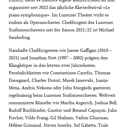
Luzern, bietet es mehrere eigene Konzertzyklen an und
organisiert seit 2022 das jährliche Klavierfestival «Le
piano symphonique». Im Luzerner Theater wirkt es
zudem als Opernorchester. Chefdirigent des Luzerner
Sinfonieorchesters seit der Saison 2021/22 ist Michael
Sanderling.
Namhafte Chefdirigenten wie James Gaffigan (2010 –
2021) und Jonathan Nott (1997 – 2002) prägten den
Klangkörper in den letzten zwei Jahrzehnten.
Persönlichkeiten wie Constantinos Carydis, Thomas
Dausgaard, Charles Dutoit, Marek Janowski, Juanjo
Mena, Andris Nelsons oder John Storgårds gastieren
regelmässig beim Luzerner Sinfonieorchester. Weltweit
renommierte Künstler wie Martha Argerich, Joshua Bell,
Rudolf Buchbinder, Gautier und Renaud Capuçon, Julia
Fischer, Vilde Frang, Gil Shaham, Vadim Gluzman,
Hélène Grimaud, Steven Isserlis, Sol Gabetta, Truls