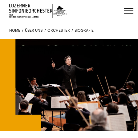
Luzerns Klavierfestival «Le Piano 
HOME
ÜBER UNS
ORCHESTER
BIOGRAFIE