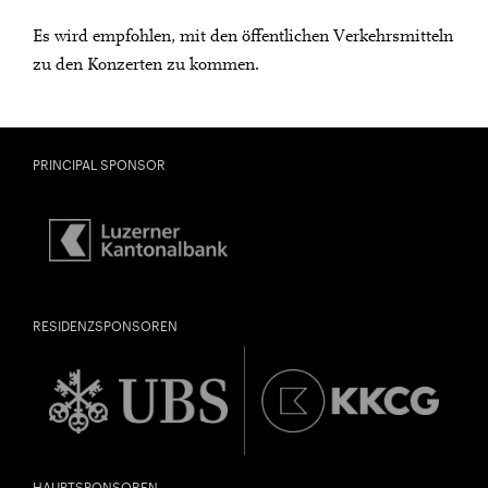
Es wird empfohlen, mit den öffentlichen Verkehrsmitteln
zu den Konzerten zu kommen.
PRINCIPAL SPONSOR
City Lights
RESIDENZSPONSOREN
KAMMERMUSIK-MATINÉE 6
Close
U28
U28 bedeutet: Jahrgang 1998
DIESE VERANSTALTUNG WEITEREMPFEHLEN
oder jünger.
Thomas und Doris
Gefällt Ihnen diese Veranstaltung? Machen Sie
Ammann Stiftung
HAUPTSPONSOREN