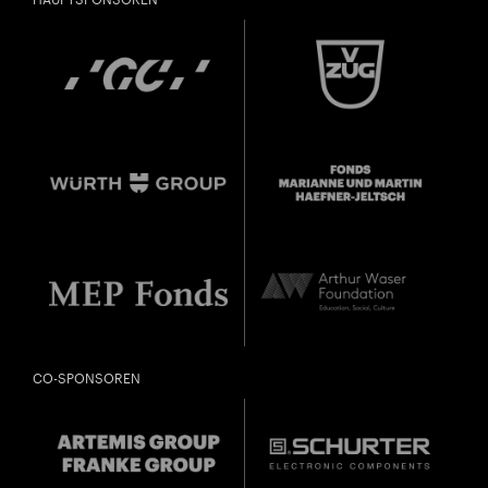
Freunde oder Bekannte via E-Mail oder Facebook-
Sharing darauf aufmerksam.
Jahrgang 1997 oder älter
Donnerstag, 21. Mai,
Geburtsdatum:
Überprüfen
CO-SPONSOREN