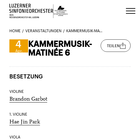
Luzerns Klavierfestival «Le Piano 
HOME
VERANSTALTUNGEN
KAMMERMUSIK-MATINÉE 6
4
KAMMERMUSIK-
TEILEN
MATINÉE 6
Apr.
BESETZUNG
VIOLINE
Brandon Garbot
1. VIOLINE
Hae Jin Park
VIOLA