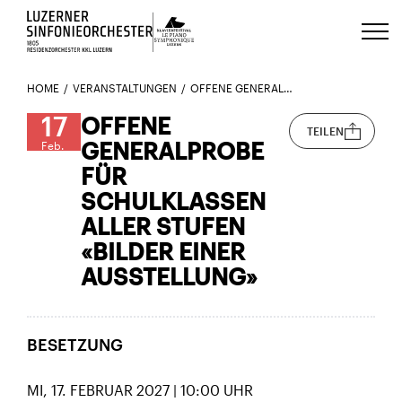
Luzerns Klavierfestival «Le Piano 
HOME
VERANSTALTUNGEN
OFFENE GENERALPROBE FÜR SCHULKLASSEN ALLER STUFEN «BILDER EINER AUSSTELLUNG»
17
OFFENE
TEILEN
GENERALPROBE
Feb.
FÜR
SCHULKLASSEN
ALLER STUFEN
«BILDER EINER
AUSSTELLUNG»
BESETZUNG
MI, 17. FEBRUAR 2027 | 10:00 UHR