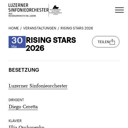
Luzerns Klavierfestival «Le Piano 
HOME
VERANSTALTUNGEN
RISING STARS 2026
30
RISING STARS
TEILEN
2026
Mai
BESETZUNG
Luzerner Sinfonieorchester
DIRIGENT
Diego Ceretta
KLAVIER