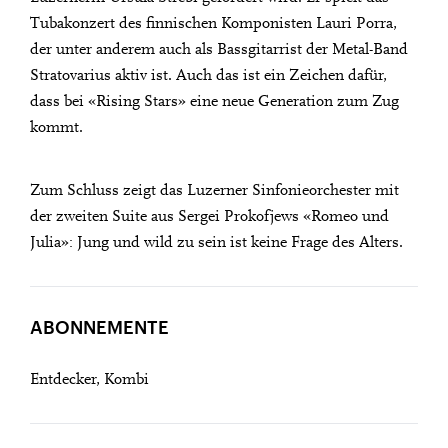
U28
U28 bedeutet: Jahrgang 1998
Tubakonzert des finnischen Komponisten Lauri Porra,
oder jünger.
Thomas und Doris
DIESE VERANSTALTUNG WEITEREMPFEHLEN
der unter anderem auch als Bassgitarrist der Metal-Band
Gefällt Ihnen diese Veranstaltung? Machen Sie
Ammann Stiftung
Stratovarius aktiv ist. Auch das ist ein Zeichen dafür,
Freunde oder Bekannte via E-Mail oder Facebook-
dass bei «Rising Stars» eine neue Generation zum Zug
Sharing darauf aufmerksam.
kommt.
Jahrgang 1997 oder älter
Zum Schluss zeigt das Luzerner Sinfonieorchester mit
Donnerstag, 21. Mai,
der zweiten Suite aus Sergei Prokofjews «Romeo und
Julia»: Jung und wild zu sein ist keine Frage des Alters.
Geburtsdatum:
Überprüfen
ABONNEMENTE
Entdecker, Kombi