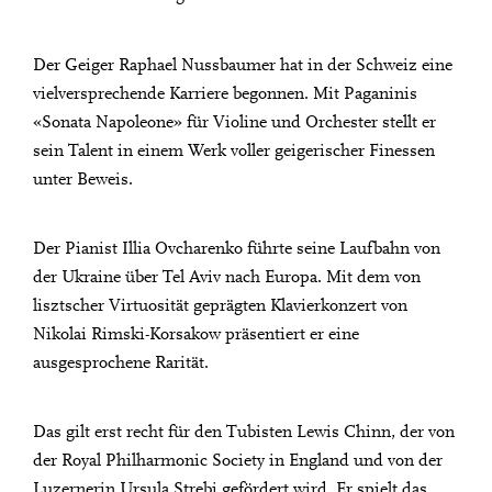
Der Geiger Raphael Nussbaumer hat in der Schweiz eine
vielversprechende Karriere begonnen. Mit Paganinis
«Sonata Napoleone» für Violine und Orchester stellt er
sein Talent in einem Werk voller geigerischer Finessen
unter Beweis.
Der Pianist Illia Ovcharenko führte seine Laufbahn von
der Ukraine über Tel Aviv nach Europa. Mit dem von
lisztscher Virtuosität geprägten Klavierkonzert von
Nikolai Rimski-Korsakow präsentiert er eine
ausgesprochene Rarität.
City Lights
Das gilt erst recht für den Tubisten Lewis Chinn, der von
RISING STARS 2026
Close
der Royal Philharmonic Society in England und von der
Vergangen
Luzernerin Ursula Strebi gefördert wird. Er spielt das