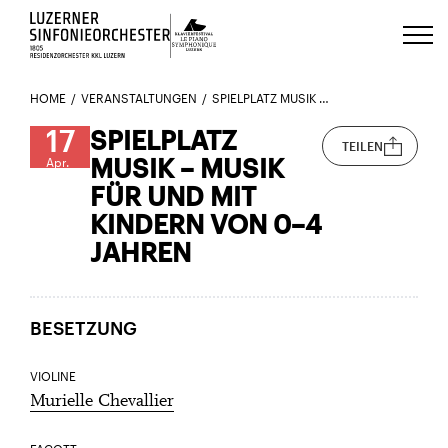
Luzerns Klavierfestival «Le Piano 
HOME
VERANSTALTUNGEN
SPIELPLATZ MUSIK – MUSIK FÜR UND MIT KINDERN VON 0–4 JAHREN
17
SPIELPLATZ
TEILEN
MUSIK – MUSIK
Apr.
FÜR UND MIT
KINDERN VON 0–4
JAHREN
BESETZUNG
VIOLINE
Murielle Chevallier