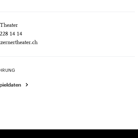
 Theater
228 14 14
zernertheater.ch
HRUNG
pieldaten