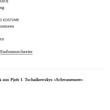
AFIE
ng
D KOSTÜME
Thomsen
rn
Sinfonieorchester
k aus Pjotr I. Tschaikowskys «Schwanensee»
(LUZERNER THEATER)