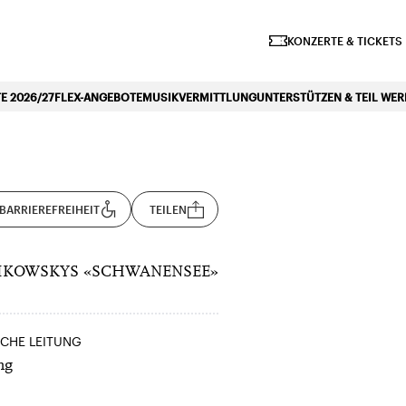
iano Symphonique»
KONZERTE & TICKETS
 2026/27
FLEX-ANGEBOTE
MUSIKVERMITTLUNG
UNTERSTÜTZEN & TEIL WE
BARRIEREFREIHEIT
TEILEN
AIKOWSKYS «SCHWANENSEE»
SCHE LEITUNG
ng