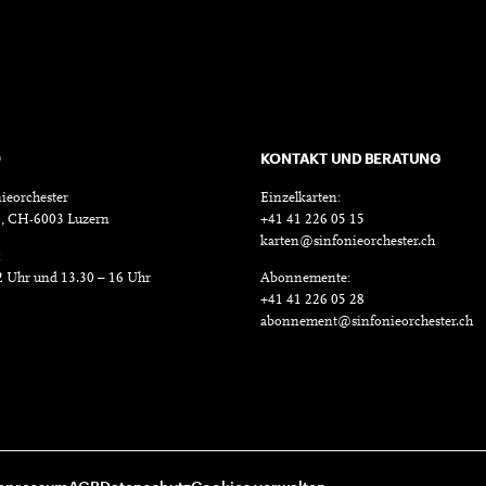
O
KONTAKT UND BERATUNG
ieorchester
Einzelkarten:
18, CH-6003 Luzern
+41 41 226 05 15
karten@sinfonieorchester.ch
:
2 Uhr und 13.30 – 16 Uhr
Abonnemente:
+41 41 226 05 28
abonnement@sinfonieorchester.ch