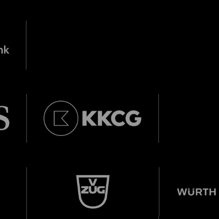
City Lights
U28
U28 bedeutet: Jahrgang 1998 od
r.
Thomas und Doris Ammann Stiftung
DIESE VERANSTALTUNG WEITEREMPFEHLEN
e Veranstaltung? Machen Sie Freunde oder Bekannte via E-
Jahrgang 1997 oder älter
Sharing darauf aufmerksam.
Donnerstag, 21. Mai,
Geburtsdatum:
Überprüfen