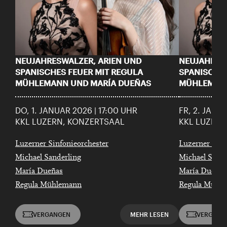
NEUJAHRESWALZER, ARIEN UND
NEUJAHRES
SPANISCHES FEUER MIT REGULA
SPANISCHES
MÜHLEMANN UND MARÍA DUEÑAS
MÜHLEMANN
DO, 1. JANUAR 2026 | 17:00 UHR
FR, 2. JANU
KKL LUZERN, KONZERTSAAL
KKL LUZERN
Luzerner Sinfonieorchester
Luzerner Sinf
Michael Sanderling
Michael Sande
María Dueñas
María Dueñas
Regula Mühlemann
Regula Mühl
VERGANGEN
MEHR LESEN
VERGANG