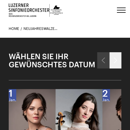
Luzerns Klavierfestival «Le Piano 
HOME
NEUJAHRESWALZER, ARIEN UND SPANISCHES FEUER MIT REGULA MÜHLEMANN UND MARIA DUEÑAS
WÄHLEN SIE IHR
GEWÜNSCHTES DATUM
1
2
Jan.
Jan.