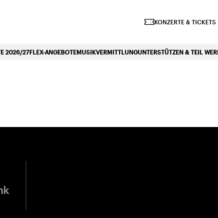
iano Symphonique»
KONZERTE & TICKETS
 2026/27
FLEX-ANGEBOTE
MUSIKVERMITTLUNG
UNTERSTÜTZEN & TEIL WE