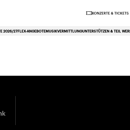
iano Symphonique»
KONZERTE & TICKETS
 2026/27
FLEX-ANGEBOTE
MUSIKVERMITTLUNG
UNTERSTÜTZEN & TEIL WE