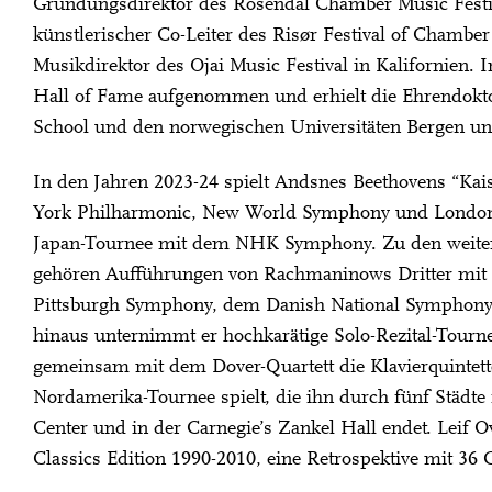
Gründungsdirektor des Rosendal Chamber Music Festiva
künstlerischer Co-Leiter des Risør Festival of Chamber
Musikdirektor des Ojai Music Festival in Kalifornien.
Hall of Fame aufgenommen und erhielt die Ehrendokto
School und den norwegischen Universitäten Bergen un
In den Jahren 2023-24 spielt Andsnes Beethovens “Ka
York Philharmonic, New World Symphony und London 
Japan-Tournee mit dem NHK Symphony. Zu den weite
gehören Aufführungen von Rachmaninows Dritter mit 
Pittsburgh Symphony, dem Danish National Symphony
hinaus unternimmt er hochkarätige Solo-Rezital-Tourn
gemeinsam mit dem Dover-Quartett die Klavierquintet
Nordamerika-Tournee spielt, die ihn durch fünf Städt
Center und in der Carnegie’s Zankel Hall endet. Leif
Classics Edition 1990-2010, eine Retrospektive mit 36 