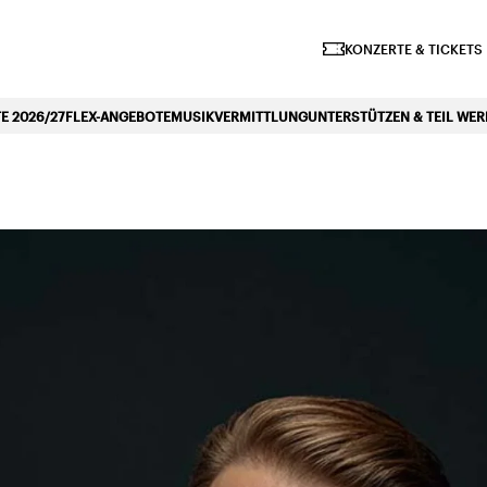
iano Symphonique»
KONZERTE & TICKETS
 2026/27
FLEX-ANGEBOTE
MUSIKVERMITTLUNG
UNTERSTÜTZEN & TEIL WE