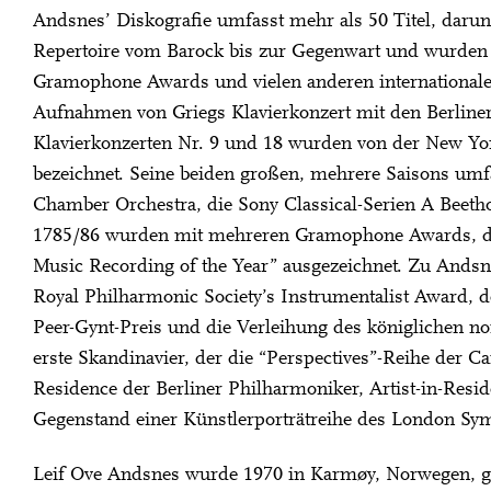
Andsnes’ Diskografie umfasst mehr als 50 Titel, darunt
Repertoire vom Barock bis zur Gegenwart und wurden
Gramophone Awards und vielen anderen internationalen
Aufnahmen von Griegs Klavierkonzert mit den Berline
Klavierkonzerten Nr. 9 und 18 wurden von der New Yo
bezeichnet. Seine beiden großen, mehrere Saisons um
Chamber Orchestra, die Sony Classical-Serien A Bee
1785/86 wurden mit mehreren Gramophone Awards, de
Music Recording of the Year” ausgezeichnet. Zu Ands
Royal Philharmonic Society’s Instrumentalist Award, 
Peer-Gynt-Preis und die Verleihung des königlichen no
erste Skandinavier, der die “Perspectives”-Reihe der Ca
Residence der Berliner Philharmoniker, Artist-in-Res
Gegenstand einer Künstlerporträtreihe des London Sy
Leif Ove Andsnes wurde 1970 in Karmøy, Norwegen, g