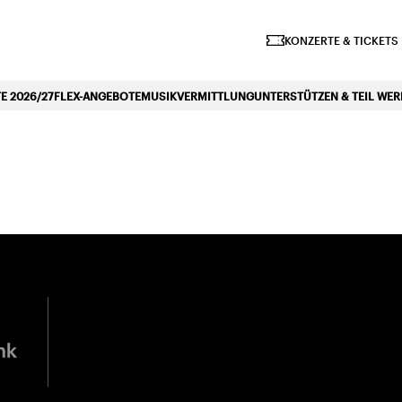
iano Symphonique»
KONZERTE & TICKETS
 2026/27
FLEX-ANGEBOTE
MUSIKVERMITTLUNG
UNTERSTÜTZEN & TEIL WE