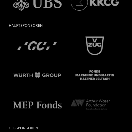
HAUPTSPONSOREN
City Lights
GASTSPIEL IN AMSTERDAM
Close
U28
U28 bedeutet: Jahrgang 1998
DIESE VERANSTALTUNG WEITEREMPFEHLEN
oder jünger.
Thomas und Doris
Gefällt Ihnen diese Veranstaltung? Machen Sie
Ammann Stiftung
Freunde oder Bekannte via E-Mail oder Facebook-
Sharing darauf aufmerksam.
Jahrgang 1997 oder älter
Donnerstag, 21. Mai,
CO-SPONSOREN