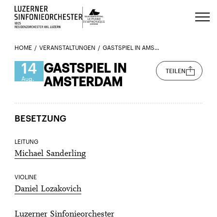
Luzerns Klavierfestival «Le Piano 
HOME
VERANSTALTUNGEN
GASTSPIEL IN AMSTERDAM
14
GASTSPIEL IN
TEILEN
AMSTERDAM
Aug.
BESETZUNG
LEITUNG
Michael Sanderling
VIOLINE
Daniel Lozakovich
Luzerner Sinfonieorchester