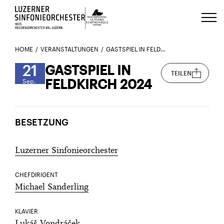
Luzerns Klavierfestival «Le Piano 
HOME
VERANSTALTUNGEN
GASTSPIEL IN FELDKIRCH 2024
21
GASTSPIEL IN
TEILEN
FELDKIRCH 2024
Sep.
BESETZUNG
Luzerner Sinfonieorchester
CHEFDIRIGENT
Michael Sanderling
KLAVIER