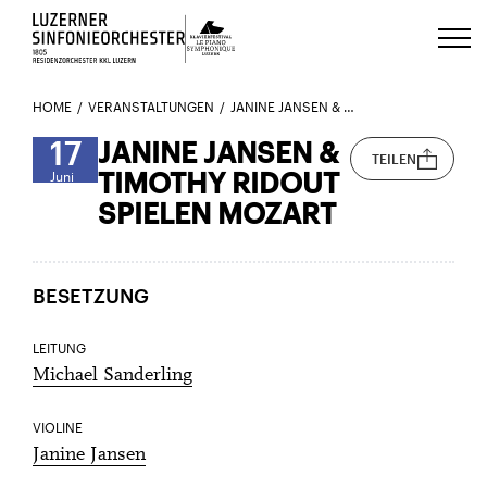
Luzerns Klavierfestival «Le Piano 
HOME
VERANSTALTUNGEN
JANINE JANSEN & TIMOTHY RIDOUT SPIELEN MOZART
17
JANINE JANSEN &
TEILEN
TIMOTHY RIDOUT
Juni
SPIELEN MOZART
BESETZUNG
LEITUNG
Michael Sanderling
VIOLINE
Janine Jansen