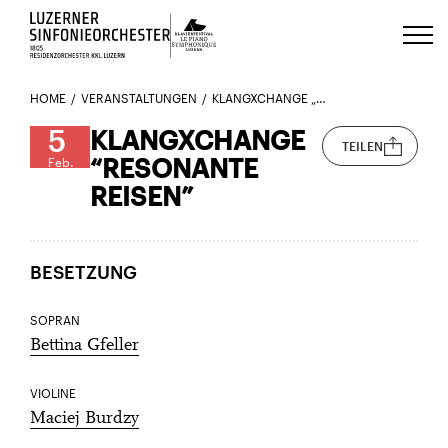
Luzerns Klavierfestival «Le Piano 
HOME
VERANSTALTUNGEN
KLANGXCHANGE „RESONANTE REISEN“
5
KLANGXCHANGE
TEILEN
“RESONANTE
Feb.
REISEN”
BESETZUNG
SOPRAN
Bettina Gfeller
VIOLINE
Maciej Burdzy