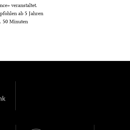
ce» veranstaltet.
FAMILIEN «DIE KLEINE HEXE» WIEDERAUFNAH
pfohlen ab 5 Jahren
. 50 Minuten
U28
U28 bedeutet: Jahrgang 1998 od
r.
Thomas und Doris Ammann Stiftung
DIESE VERANSTALTUNG WEITEREMPFEHLEN
e Veranstaltung? Machen Sie Freunde oder Bekannte via E-
Sharing darauf aufmerksam.
Jahrgang 1997 oder älter
Donnerstag, 21. Mai,
Geburtsdatum:
Überprüfen