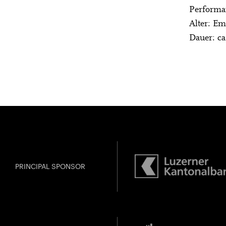
Performan
KONZERT FÜR 
Alter: Em
Dauer: ca
jünge
Gefällt Ihnen dies
PRINCIPAL SPONSOR