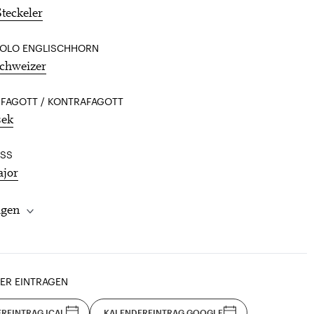
teckeler
 SOLO ENGLISCHHORN
chweizer
 FAGOTT / KONTRAFAGOTT
šek
SS
ajor
igen
ER EINTRAGEN
REINTRAG ICAL
KALENDEREINTRAG GOOGLE