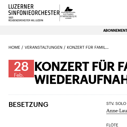
Luzerns Klavierfestival «Le P
ABONNEMENTE
HOME
VERANSTALTUNGEN
KONZERT FÜR FAMILIEN «DIE KLEINE HEXE» WIEDERAUFNAHME
28
KONZERT FÜR FA
Feb.
WIEDERAUFNA
BESETZUNG
STV. SOLO
Anne-Laur
FLÖTE