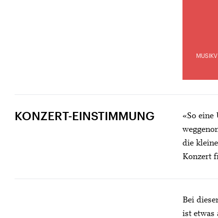
MUSIKV
KONZERT-EINSTIMMUNG
«So eine 
weggenomm
die klein
Konzert f
Bei diese
ist etwas