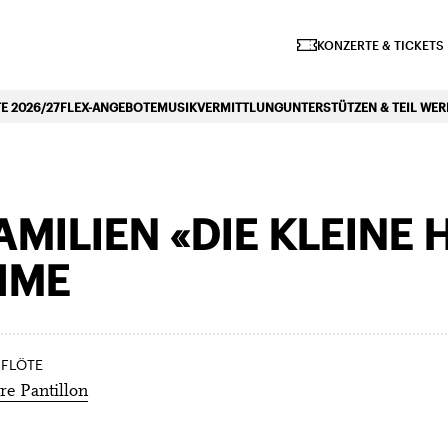
iano Symphonique»
KONZERTE & TICKETS
 2026/27
FLEX-ANGEBOTE
MUSIKVERMITTLUNG
UNTERSTÜTZEN & TEIL WE
MILIEN «DIE KLEINE 
HME
 FLÖTE
e Pantillon