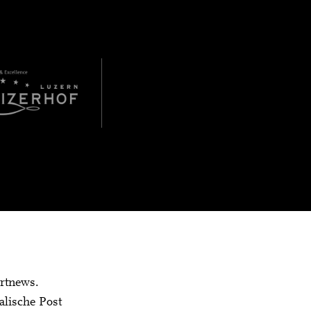
rtnews.
alische Post