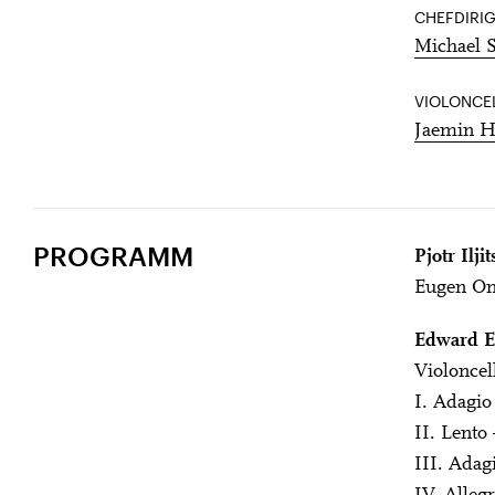
CHEFDIRI
Michael 
VIOLONCE
Jaemin 
PROGRAMM
Pjotr Ilj
Eugen One
Edward E
Violoncel
I. Adagio
II. Lento
III. Adag