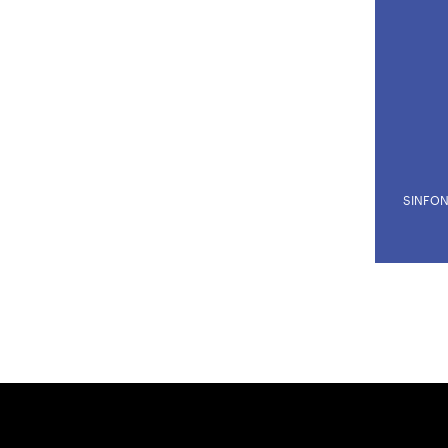
KOREA-TOURNE
Vergangen
jünge
SINFON
Gefällt Ihnen dies