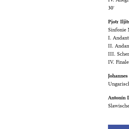
IV. Alleg
30'
Pjotr Ilj
Sinfonie 
I. Andant
II. Andan
III. Scher
IV. Final
Johannes
Ungarisc
Antonín 
Slawische