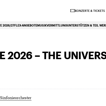
iano Symphonique»
KONZERTE & TICKETS
 2026/27
FLEX-ANGEBOTE
MUSIKVERMITTLUNG
UNTERSTÜTZEN & TEIL WE
 2026 – THE UNIVER
Sinfonieorchester