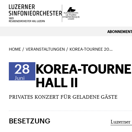
Luzerns Klavierfestival «Le P
ABONNEMENTE
HOME
VERANSTALTUNGEN
KOREA-TOURNEE 2026 – THE UNIVERSE CONCERT HALL II
28
KOREA-TOURNEE
Juni
HALL II
PRIVATES KONZERT FÜR GELADENE GÄSTE
BESETZUNG
Luzerner 