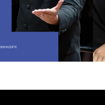
City Lights
E 2026 – THE UNIVERSE CONCERT HALL II
U28
U28 bedeutet: Jahrgang 1998 od
r.
Thomas und Doris Ammann Stiftung
IEKONZERTE
DIESE VERANSTALTUNG WEITEREMPFEHLEN
e Veranstaltung? Machen Sie Freunde oder Bekannte via E-
Jahrgang 1997 oder älter
Sharing darauf aufmerksam.
Donnerstag, 21. Mai,
Geburtsdatum:
Überprüfen