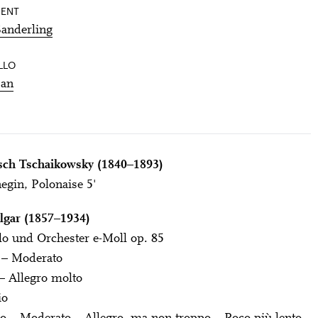
GENT
Sanderling
LLO
Han
itsch Tschaikowsky (1840–1893)
gin, Polonaise 5'
lgar (1857–1934)
lo und Orchester e-Moll op. 85
 – Moderato
 – Allegro molto
io