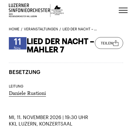
Luzerns Klavierfestival «Le Piano 
HOME
VERANSTALTUNGEN
LIED DER NACHT – MAHLER 7
11
LIED DER NACHT –
TEILEN
MAHLER 7
Nov.
BESETZUNG
LEITUNG
Daniele Rustioni
MI, 11. NOVEMBER 2026 | 19:30 UHR
KKL LUZERN, KONZERTSAAL