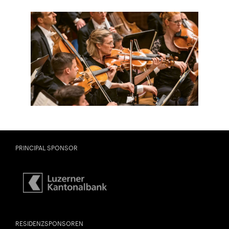
City Lights
LIED DER NACHT – MAHLER 7
Close
U28
U28 bedeutet: Jahrgang 1998
DIESE VERANSTALTUNG WEITEREMPFEHLEN
oder jünger.
Thomas und Doris
Gefällt Ihnen diese Veranstaltung? Machen Sie
Ammann Stiftung
PRINCIPAL SPONSOR
Freunde oder Bekannte via E-Mail oder Facebook-
Sharing darauf aufmerksam.
Jahrgang 1997 oder älter
Donnerstag, 21. Mai,
RESIDENZSPONSOREN