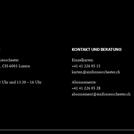
O
KONTAKT UND BERATUNG
ieorchester
Einzelkarten:
18, CH-6003 Luzern
+41 41 226 05 15
karten@sinfonieorchester.ch
:
2 Uhr und 13.30 – 16 Uhr
Abonnemente:
+41 41 226 05 28
abonnement@sinfonieorchester.ch