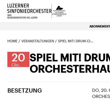
Luzerns Klavierfestival «Le P
ABONNEMENTE
HOME
VERANSTALTUNGEN
SPIEL MIT! DRUM-CIRCLE IM ORCHESTERHAUS 2010
20
SPIEL MIT! DRU
Okt.
ORCHESTERHA
BESETZUNG
DO, 20.
ORCHES