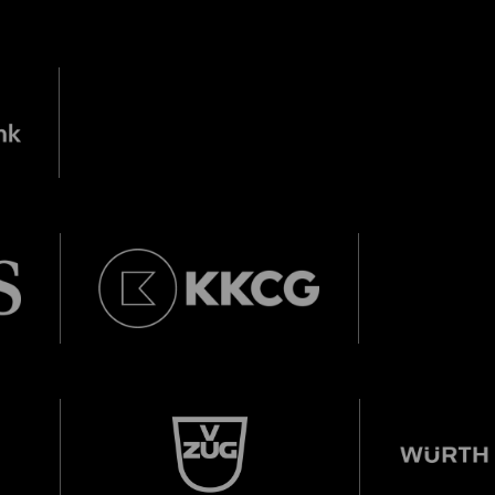
City Lights
RUM-CIRCLE IM ORCHESTERHAUS 2010
U28
U28 bedeutet: Jahrgang 1998 od
r.
Thomas und Doris Ammann Stiftung
DIESE VERANSTALTUNG WEITEREMPFEHLEN
e Veranstaltung? Machen Sie Freunde oder Bekannte via E-
Jahrgang 1997 oder älter
Sharing darauf aufmerksam.
Donnerstag, 21. Mai,
Geburtsdatum:
Überprüfen