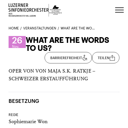
Luzerns Klavierfestival «Le Piano 
HOME
VERANSTALTUNGEN
WHAT ARE THE WORDS TO US?
26
WHAT ARE THE WORDS
TO US?
Nov.
BARRIEREFREIHEIT
TEILEN
OPER VON VON MAJA S.K. RATKJE –
SCHWEIZER ERSTAUFFÜHRUNG
BESETZUNG
REGIE
Sophiemarie Won