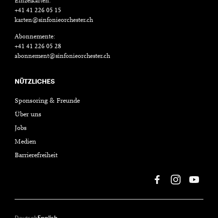
Einzelkarten:
+41 41 226 05 15
karten@sinfonieorchester.ch
Abonnemente:
+41 41 226 05 28
abonnement@sinfonieorchester.ch
NÜTZLICHES
Sponsoring & Freunde
Über uns
Jobs
Medien
Barrierefreiheit
Deutsch
English