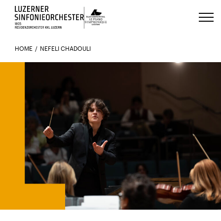
Luzerns Klavierfestival «Le Piano 
HOME
NEFELI CHADOULI