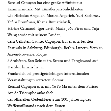
Renaud Capuçon hat eine große Affinität zur
Kammermusik: Mit Künstlerpersönlichkeiten
wie Nicholas Angelich, Martha Argerich, Yuri Bashmet,
Yefim Bronfman, Khatia Buniatishvili,
Hélène Grimaud, Igor Levit, Maria João Pires und Yuja
Wang sowie mit seinem Bruder,
dem Cellisten Gautier Capuçon, trat er u. a. bei den
Festivals in Salzburg, Edinburgh, Berlin, Luzern, Verbier,
Aix-en-Provence, Roque
d’Anthéron, San Sebastián, Stresa und Tanglewood auf.
Darüber hinaus hat er
Frankreich bei prestigeträchtigen internationalen
Veranstaltungen vertreten: So war
Renaud Capuçon u. a. mit Yo-Yo Ma unter dem Pariser
Arc de Triomphe anlässlich
der offiziellen Gedenkfeier zum 100. Jahrestag des
Waffenstillstands nach dem Ersten