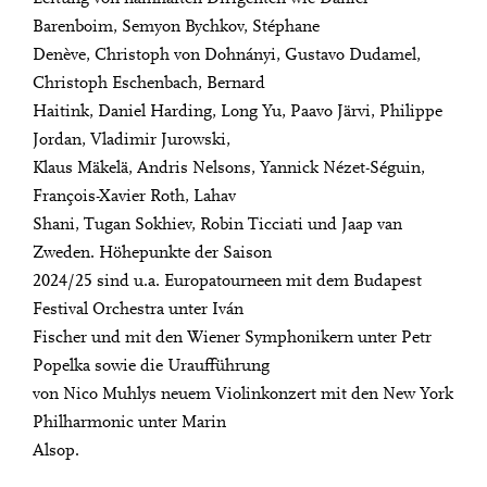
Barenboim, Semyon Bychkov, Stéphane
Denève, Christoph von Dohnányi, Gustavo Dudamel,
Christoph Eschenbach, Bernard
Haitink, Daniel Harding, Long Yu, Paavo Järvi, Philippe
Jordan, Vladimir Jurowski,
Klaus Mäkelä, Andris Nelsons, Yannick Nézet-Séguin,
François-Xavier Roth, Lahav
Shani, Tugan Sokhiev, Robin Ticciati und Jaap van
Zweden. Höhepunkte der Saison
2024/25 sind u.a. Europatourneen mit dem Budapest
Festival Orchestra unter Iván
Fischer und mit den Wiener Symphonikern unter Petr
Popelka sowie die Uraufführung
von Nico Muhlys neuem Violinkonzert mit den New York
Philharmonic unter Marin
Alsop.