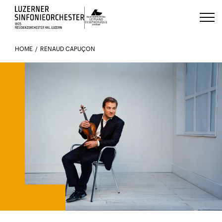
Luzerns Klavierfestival «Le Piano 
HOME
RENAUD CAPUÇON