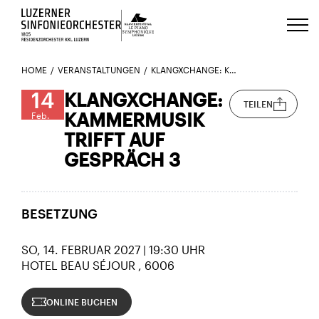
Luzerns Klavierfestival «Le Piano 
HOME
VERANSTALTUNGEN
KLANGXCHANGE: KAMMERMUSIK TRIFFT AUF GESPRÄCH 3
14
KLANGXCHANGE:
TEILEN
KAMMERMUSIK
Feb.
TRIFFT AUF
GESPRÄCH 3
BESETZUNG
SO, 14. FEBRUAR 2027 | 19:30 UHR
HOTEL BEAU SÉJOUR
6006
ONLINE BUCHEN