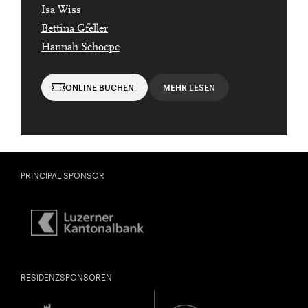
Isa Wiss
Bettina Gfeller
Hannah Schoepe
ONLINE BUCHEN
MEHR LESEN
PRINCIPAL SPONSOR
City Lights
KLANGXCHANGE: KAMMERMUSIK TRIFFT AUF
Close
GESPRÄCH 3
RESIDENZSPONSOREN
U28
U28 bedeutet: Jahrgang 1998