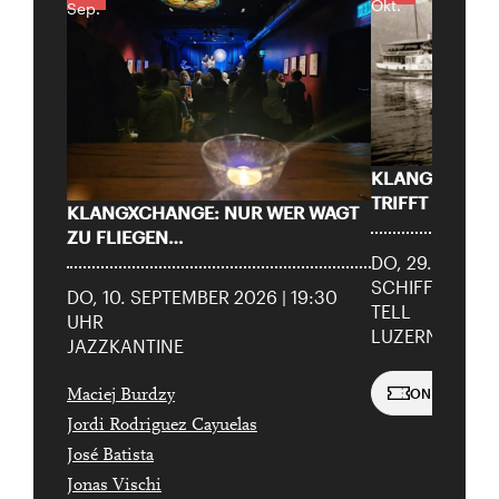
Okt.
Sep.
KLANGXCHAN
TRIFFT AUF G
KLANGXCHANGE: NUR WER WAGT
ZU FLIEGEN…
DO, 29. OKTOB
SCHIFFRESTA
DO, 10. SEPTEMBER 2026 | 19:30
TELL
UHR
LUZERN
JAZZKANTINE
ONLINE BUC
Maciej Burdzy
Jordi Rodriguez Cayuelas
José Batista
Jonas Vischi