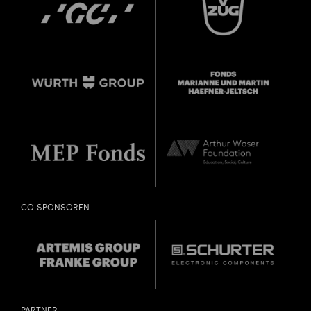
City Lights
SPIEL MIT! DRUM-CIRCLE IM
Close
CO-SPONSOREN
ORCHESTERHAUS 24_11
Vergangen
U28
U28 bedeutet: Jahrgang 1998
oder jünger.
Thomas und Doris
DIESE VERANSTALTUNG WEITEREMPFEHLEN
Ammann Stiftung
Gefällt Ihnen diese Veranstaltung? Machen Sie
PARTNER