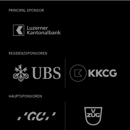
PRINCIPAL SPONSOR
RESIDENZSPONSOREN
City Lights
SPIELPLATZ MUSIK «FLÖTRABASS» IM KKL
Close
LUZERN 1
Vergangen
U28
U28 bedeutet: Jahrgang 1998
HAUPTSPONSOREN
oder jünger.
Thomas und Doris
DIESE VERANSTALTUNG WEITEREMPFEHLEN
Ammann Stiftung
Gefällt Ihnen diese Veranstaltung? Machen Sie
Freunde oder Bekannte via E-Mail oder Facebook-
Sharing darauf aufmerksam.