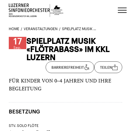
Luzerns Klavierfestival «Le Piano 
HOME
VERANSTALTUNGEN
SPIELPLATZ MUSIK «FLÖTRABASS» IM KKL LUZERN 1
17
SPIELPLATZ MUSIK
«FLÖTRABASS» IM KKL
Sep.
LUZERN
BARRIEREFREIHEIT
TEILEN
FÜR KINDER VON 0–4 JAHREN UND IHRE
BEGLEITUNG
BESETZUNG
STV. SOLO FLÖTE