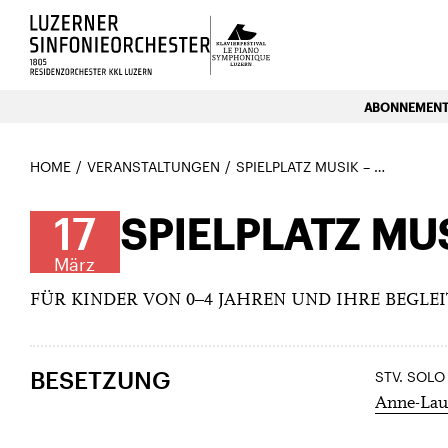
Luzerns Klavierfestival «Le P
ABONNEMENTE
HOME
VERANSTALTUNGEN
SPIELPLATZ MUSIK – MÄRZ 16 UHR
17
SPIELPLATZ MU
März
FÜR KINDER VON 0–4 JAHREN UND IHRE BEGLE
BESETZUNG
STV. SOLO
Anne-Laur