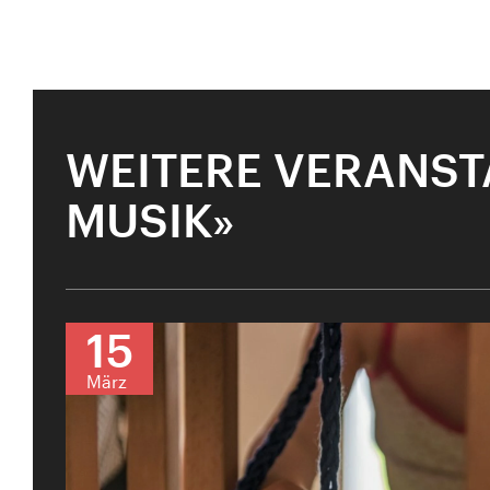
WEITERE VERANST
MUSIK»
15
SPIELPLATZ MU
März
Vergangen
Ausverk
jünge