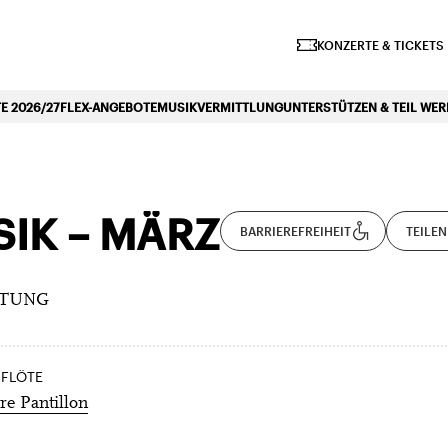
iano Symphonique»
KONZERTE & TICKETS
 2026/27
FLEX-ANGEBOTE
MUSIKVERMITTLUNG
UNTERSTÜTZEN & TEIL WE
SIK – MÄRZ
BARRIEREFREIHEIT
TEILEN
ITUNG
 FLÖTE
e Pantillon