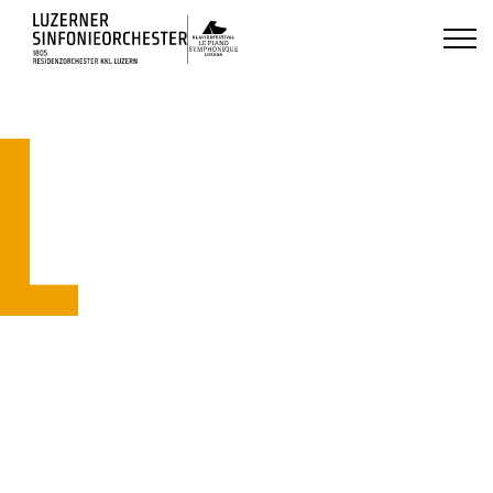
Luzerns Klavierfestival «Le Piano 
HOME