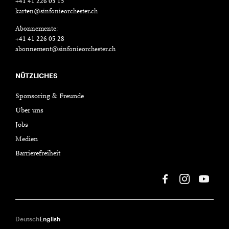
+41 41 226 05 15
karten@sinfonieorchester.ch
Abonnemente:
+41 41 226 05 28
abonnement@sinfonieorchester.ch
NÜTZLICHES
Sponsoring & Freunde
Über uns
Jobs
Medien
Barrierefreiheit
Deutsch
English