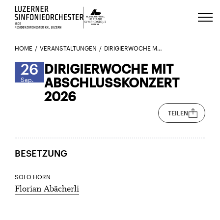
Luzerns Klavierfestival «Le Piano 
HOME
VERANSTALTUNGEN
DIRIGIERWOCHE MIT ABSCHLUSSKONZERT 2026
26
DIRIGIERWOCHE MIT
ABSCHLUSSKONZERT
Sep.
2026
TEILEN
BESETZUNG
SOLO HORN
Florian Abächerli