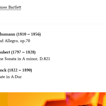
mes Bartlett
chumann (1810 ‒ 1856)
d Allegro, op.70
ubert (1797 ‒ 1828)
ne Sonata in A minor, D.821
nck (1822 ‒ 1890)
ate in A-Dur