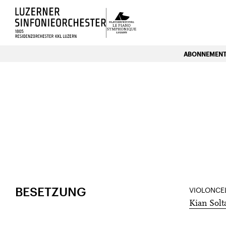
Luzerns Klavierfestival «Le P
ABONNEMENTE
HOME
VERANSTALTUNGEN
8
März
BESETZUNG
VIOLONCE
Kian Solt