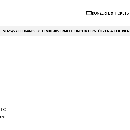
iano Symphonique»
KONZERTE & TICKETS
 2026/27
FLEX-ANGEBOTE
MUSIKVERMITTLUNG
UNTERSTÜTZEN & TEIL WE
BARRIEREFREI
LLO
ani