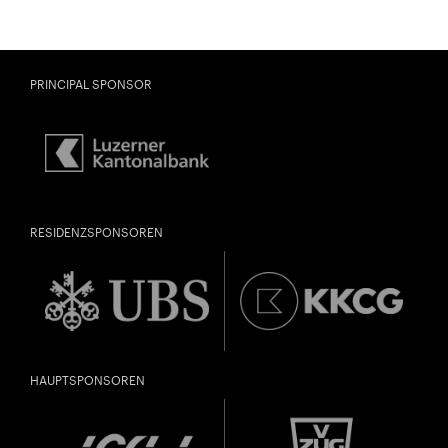
City Lights
«MACHET DIE TORE WEIT» – WEIHNACHTEN
Close
ZUM ZUHÖREN UND MITSINGEN
PRINCIPAL SPONSOR
Vergangen
U28
U28 bedeutet: Jahrgang 1998
oder jünger.
Thomas und Doris
DIESE VERANSTALTUNG WEITEREMPFEHLEN
Ammann Stiftung
Gefällt Ihnen diese Veranstaltung? Machen Sie
Freunde oder Bekannte via E-Mail oder Facebook-
RESIDENZSPONSOREN
Sharing darauf aufmerksam.
Jahrgang 1997 oder älter
Donnerstag, 21. Mai,
HAUPTSPONSOREN
Geburtsdatum:
Überprüfen