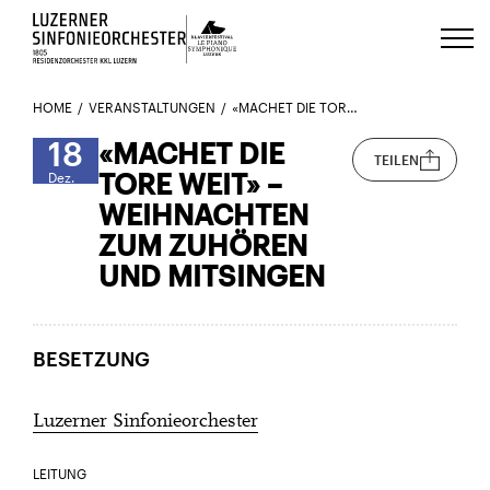
Luzerns Klavierfestival «Le Piano 
HOME
VERANSTALTUNGEN
«MACHET DIE TORE WEIT» – WEIHNACHTEN ZUM ZUHÖREN UND MITSINGEN
18
«MACHET DIE
TEILEN
TORE WEIT» –
Dez.
WEIHNACHTEN
ZUM ZUHÖREN
UND MITSINGEN
BESETZUNG
Luzerner Sinfonieorchester
LEITUNG