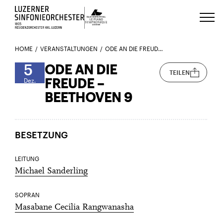
Luzerns Klavierfestival «Le Piano 
HOME
VERANSTALTUNGEN
ODE AN DIE FREUDE – BEETHOVEN 9
5
ODE AN DIE
TEILEN
FREUDE –
Dez.
BEETHOVEN 9
BESETZUNG
LEITUNG
Michael Sanderling
SOPRAN
Masabane Cecilia Rangwanasha