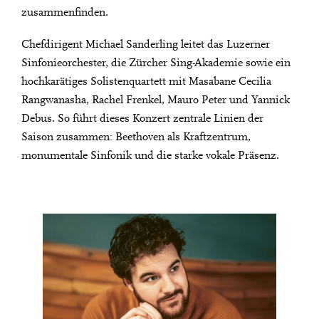
zusammenfinden.
Chefdirigent Michael Sanderling leitet das Luzerner
Sinfonieorchester, die Zürcher Sing-Akademie sowie ein
hochkarätiges Solistenquartett mit Masabane Cecilia
Rangwanasha, Rachel Frenkel, Mauro Peter und Yannick
Debus. So führt dieses Konzert zentrale Linien der
Saison zusammen: Beethoven als Kraftzentrum,
monumentale Sinfonik und die starke vokale Präsenz.
City Lights
ODE AN DIE FREUDE – BEETHOVEN 9
Close
U28
U28 bedeutet: Jahrgang 1998
DIESE VERANSTALTUNG WEITEREMPFEHLEN
oder jünger.
Thomas und Doris
Gefällt Ihnen diese Veranstaltung? Machen Sie
Ammann Stiftung
Freunde oder Bekannte via E-Mail oder Facebook-