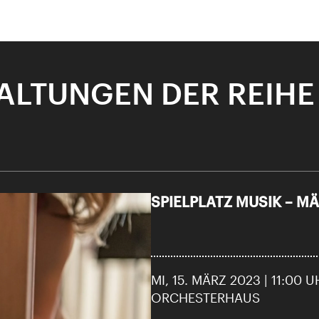
ALTUNGEN DER REIHE 
SPIELPLATZ MUSIK – M
City Lights
SIK – MÄRZ MI 14.30 UHR
U28
U28 bedeutet: Jahrgang 1998 od
MI, 15. MÄRZ 2023 | 11:00 
r.
Thomas und Doris Ammann Stiftung
ORCHESTERHAUS
DIESE VERANSTALTUNG WEITEREMPFEHLEN