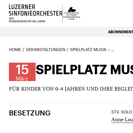
Luzerns Klavierfestival «Le P
ABONNEMENTE
HOME
VERANSTALTUNGEN
SPIELPLATZ MUSIK – MÄRZ MI 14.30 UHR
15
SPIELPLATZ MU
März
FÜR KINDER VON 0–4 JAHREN UND IHRE BEGLE
BESETZUNG
STV. SOLO
Anne-Laur