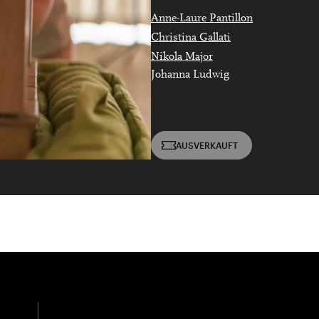
e Veranstaltung? Machen Sie Freunde oder Bekannte via E-
Anne-Laure Pantillon
Jahrgang 1997 oder älter
Sharing darauf aufmerksam.
Christina Gallati
Donnerstag, 21. Mai,
Nikola Major
Johanna Ludwig
Geburtsdatum:
Überprüfen
AUSVERKAUFT