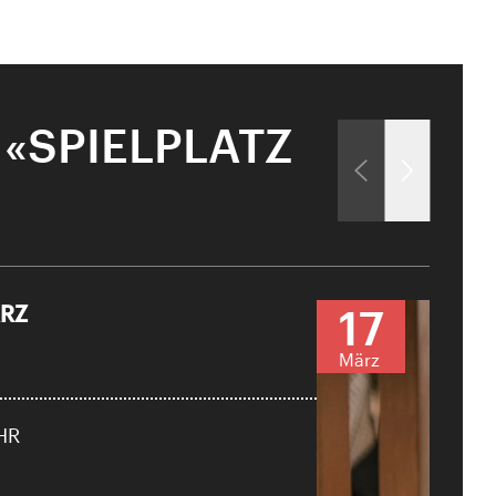
«SPIELPLATZ
ÄRZ
17
Close
März
er
UHR