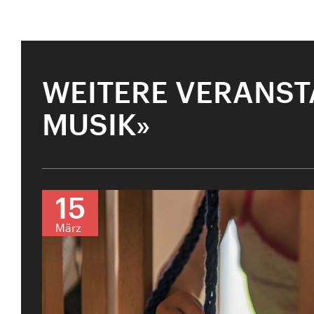
WEITERE VERANST
MUSIK»
15
März
SPIELPLATZ MU
Vergangen
jünge