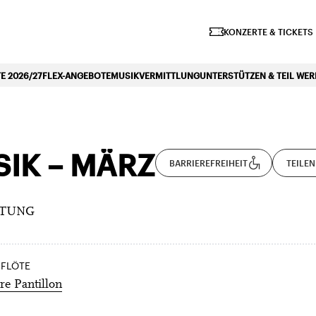
iano Symphonique»
KONZERTE & TICKETS
 2026/27
FLEX-ANGEBOTE
MUSIKVERMITTLUNG
UNTERSTÜTZEN & TEIL WE
SIK – MÄRZ
BARRIEREFREIHEIT
TEILEN
ITUNG
 FLÖTE
e Pantillon