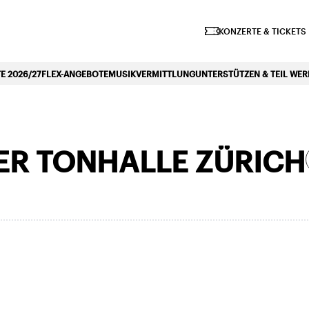
iano Symphonique»
KONZERTE & TICKETS
 2026/27
FLEX-ANGEBOTE
MUSIKVERMITTLUNG
UNTERSTÜTZEN & TEIL WE
DER TONHALLE ZÜRICH