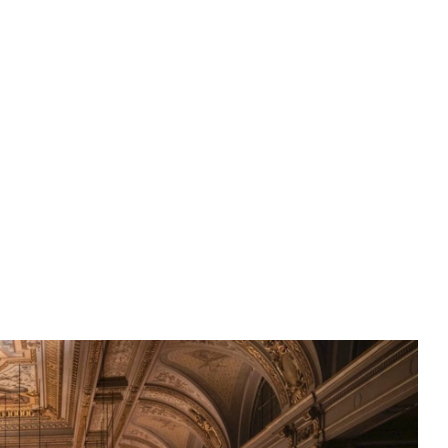
Close
er