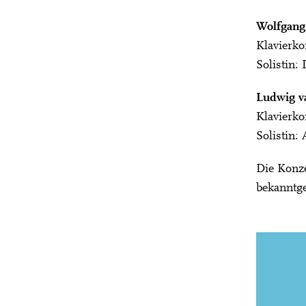
Wolfgang
Klavierko
Solistin:
Ludwig v
Klavierko
Solistin:
Die Konze
bekanntg
GASTSPIEL IN
Vergangen
jünge