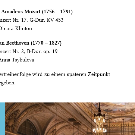
 Amadeus Mozart (1756 – 1791)
nzert Nr. 17, G-Dur, KV 453
 Dinara Klinton
an Beethoven (1770 – 1827)
nzert Nr. 2, B-Dur, op. 19
 Anna Tsybuleva
rtreihenfolge wird zu einem späteren Zeitpunkt
egeben.
City Lights
 DER TONHALLE ZÜRICH
U28
U28 bedeutet: Jahrgang 1998 od
r.
Thomas und Doris Ammann Stiftung