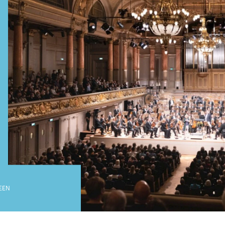
DIESE VERANSTALTUNG WEITEREMPFEHLEN
e Veranstaltung? Machen Sie Freunde oder Bekannte via E-
Jahrgang 1997 oder älter
Sharing darauf aufmerksam.
Donnerstag, 21. Mai,
Geburtsdatum:
Überprüfen
EEN