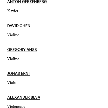
ANTON GERZENBERG
Klavier
DAVID CHEN
City Lights
GROSSES KLAVIERKONZERT II – FELIX
Close
Violine
MENDELSSOHN MIT BEATRICE RANA & LE
CARNAVAL DES ANIMAUX
GREGORY AHSS
Vergangen
U28
U28 bedeutet: Jahrgang 1998
Violine
oder jünger.
Thomas und Doris
DIESE VERANSTALTUNG WEITEREMPFEHLEN
Ammann Stiftung
Gefällt Ihnen diese Veranstaltung? Machen Sie
JONAS ERNI
Freunde oder Bekannte via E-Mail oder Facebook-
Viola
Sharing darauf aufmerksam.
Jahrgang 1997 oder älter
ALEXANDER BESA
Donnerstag, 21. Mai,
Violoncello