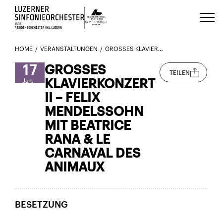
Luzerns Klavierfestival «Le Piano 
HOME
VERANSTALTUNGEN
GROSSES KLAVIERKONZERT II – FELIX MENDELSSOHN MIT BEATRICE RANA & LE CARNAVAL DES ANIMAUX
17
GROSSES
TEILEN
KLAVIERKONZERT
Jan.
II – FELIX
MENDELSSOHN
MIT BEATRICE
RANA & LE
CARNAVAL DES
ANIMAUX
BESETZUNG