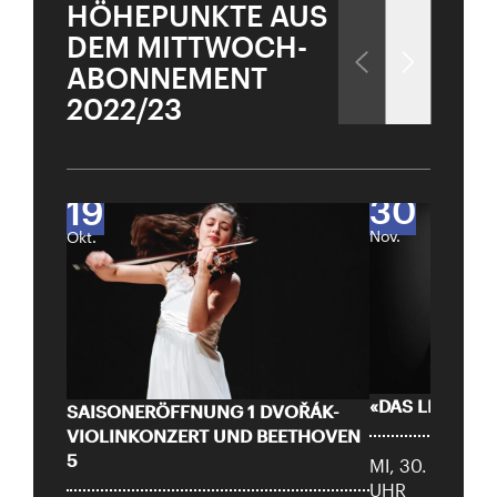
HÖHEPUNKTE AUS
DEM MITTWOCH-
ABONNEMENT
2022/23
30
19
Nov.
Okt.
«DAS LIED VON
City Lights
SAISONERÖFFNUNG 1 DVOŘÁK-
VIOLINKONZERT UND BEETHOVEN
WILLIAM KENTRIDGE SCHOSTAKOWITSCH 10
Close
5
MI, 30. NOVEM
UHR