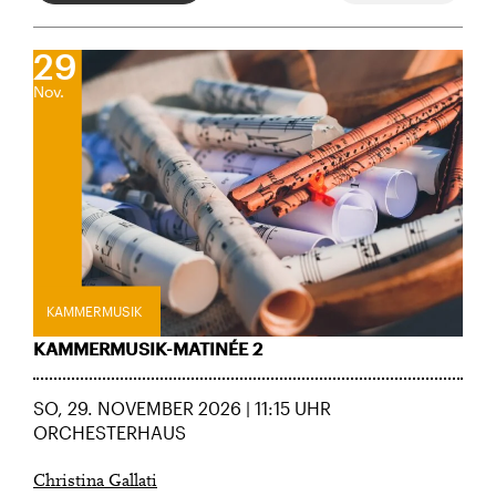
SPIELORTE
29
KKL Luzern, Konzertsaal
Nov.
KKL Luzern, Luzernersaal
Orchesterhaus
Cl
KAMMERMUSIK
KAMMERMUSIK-MATINÉE 2
SO, 29. NOVEMBER 2026 | 11:15 UHR
ORCHESTERHAUS
Christina Gallati