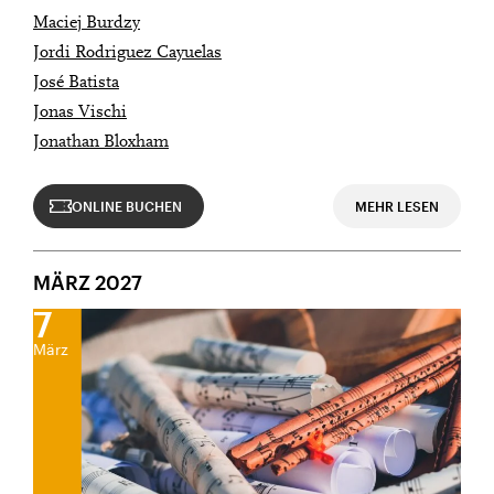
Maciej Burdzy
Jordi Rodriguez Cayuelas
José Batista
Jonas Vischi
Jonathan Bloxham
ONLINE BUCHEN
MEHR LESEN
MÄRZ 2027
7
März