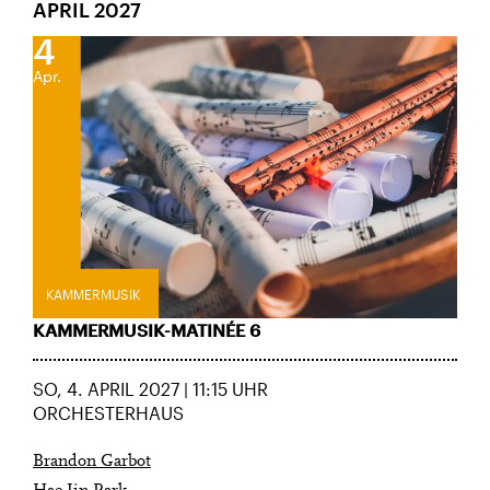
APRIL 2027
4
Apr.
City Lights
KAMMERMUSIK
KAMMERMUSIK-MATINÉE 6
SO, 4. APRIL 2027 | 11:15 UHR
U28
U28 bedeutet: Jahrgang 1998
ORCHESTERHAUS
oder jünger.
Thomas und Doris
Ammann Stiftung
Brandon Garbot