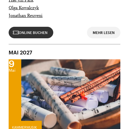
Hae Jin Park
Olga Kowalczyk
Jahrgang 1997 oder älter
Jonathan Reuveni
Donnerstag, 21. Mai,
ONLINE BUCHEN
MEHR LESEN
Geburtsdatum:
Überprüfen
MAI 2027
9
Mai
KAMMERMUSIK